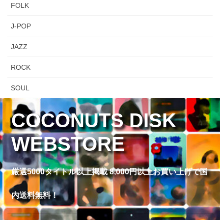
FOLK
J-POP
JAZZ
ROCK
SOUL
COCONUTS DISK
WEBSTORE
厳選5000タイトル以上掲載 8,000円以上お買い上げで国
内送料無料！