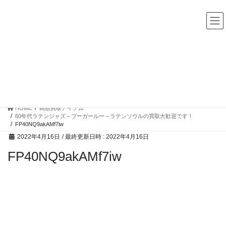
コ
ナ
中古レコード・CD・カセットテープ 買取販売 ココナッツディ
スク
ン
ビ
テ
ゲ
ン
ー
ツ
シ
へ
ョ
ス
ン
高額買取アイテム
キ
に
ッ
移
プ
動
HOME
高額買取アイテム
60年代ラテンジャズ～ブーガールー～ラテンソウルの買取大歓迎です！
FP40NQ9akAMf7iw
2022年4月16日
/ 最終更新日時 :
2022年4月16日
FP40NQ9akAMf7iw