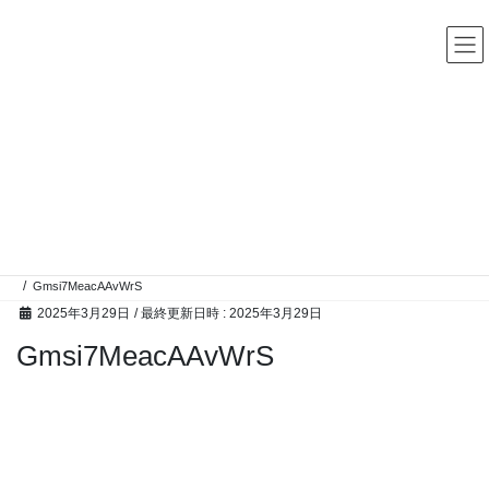
コ
ナ
中古レコード・CD・カセットテープ 買取販売 ココナッツディ
スク
ン
ビ
テ
ゲ
ン
ー
ツ
シ
へ
ョ
ス
ン
高額買取アイテム
キ
に
ッ
移
プ
動
HOME
高額買取アイテム
60年代ポップス系のレコードの買い取り大歓迎しております！愛情もって査定い
たしますのでぜひココナッツディスクご利用ください♪
Gmsi7MeacAAvWrS
2025年3月29日
/ 最終更新日時 :
2025年3月29日
Gmsi7MeacAAvWrS