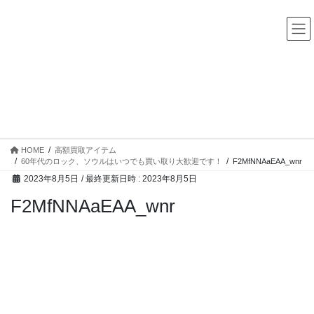
コ
ナ
中古レコード・CD・カセットテープ 買取販売 ココナッツディ
スク
ン
ビ
テ
ゲ
ン
ー
ツ
シ
へ
ョ
ス
ン
高額買取アイテム
キ
に
ッ
移
プ
動
HOME
高額買取アイテム
60年代のロック、ソウルはいつでも買い取り大歓迎です！
F2MfNNAaEAA_wnr
2023年8月5日
/ 最終更新日時 :
2023年8月5日
F2MfNNAaEAA_wnr