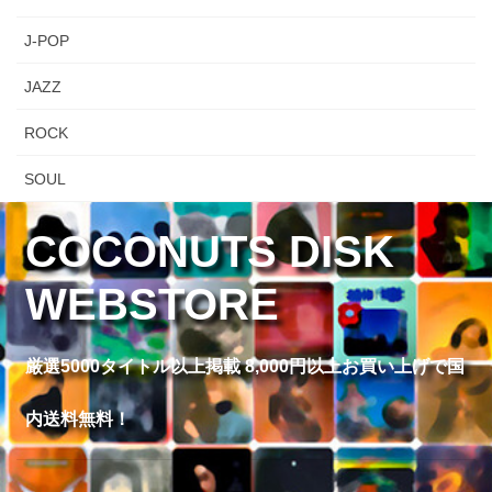
J-POP
JAZZ
ROCK
SOUL
COCONUTS DISK
WEBSTORE
厳選5000タイトル以上掲載 8,000円以上お買い上げで国
内送料無料！