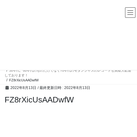
コ
ナ
中古レコード・CD・カセットテープ 買取販売 ココナッツディ
スク
ン
ビ
テ
ゲ
ン
ー
ツ
シ
へ
ョ
ス
ン
高額買取アイテム
キ
に
ッ
移
プ
動
HOME
高額買取アイテム
50年代、60年代のものだけでなく70年代のモダンジャズのレコードも買取大歓迎
しております！
FZ8rXicUsAADwfW
2022年8月13日
/ 最終更新日時 :
2022年8月13日
FZ8rXicUsAADwfW