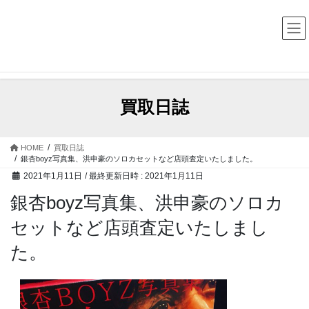
コ
ナ
中古レコード・CD・カセットテープ 買取販売 ココナッツディ
スク
ン
ビ
テ
ゲ
ン
ー
ツ
シ
へ
ョ
ス
ン
買取日誌
キ
に
ッ
移
プ
動
HOME
買取日誌
銀杏boyz写真集、洪申豪のソロカセットなど店頭査定いたしました。
2021年1月11日
/ 最終更新日時 :
2021年1月11日
銀杏boyz写真集、洪申豪のソロカ
セットなど店頭査定いたしまし
た。