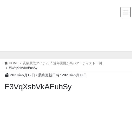
コ
ナ
中古レコード・CD・カセットテープ 買取販売 ココナッツディ
スク
ン
ビ
テ
ゲ
ン
ー
ツ
シ
へ
ョ
ス
ン
高額買取アイテム
キ
に
ッ
移
プ
動
HOME
高額買取アイテム
近年需要が高いアーティスト一例
E3VqXsbVkAEuhSy
2021年6月12日
/ 最終更新日時 :
2021年6月12日
E3VqXsbVkAEuhSy