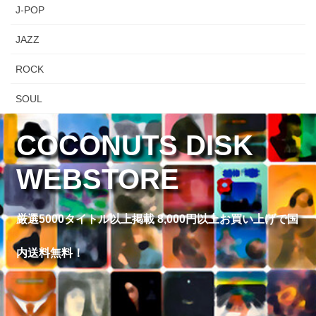
J-POP
JAZZ
ROCK
SOUL
COCONUTS DISK
WEBSTORE
厳選5000タイトル以上掲載 8,000円以上お買い上げで国
内送料無料！