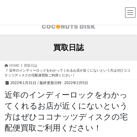
コ
ナ
中古レコード・CD・カセットテープ 買取販売 ココナッツディ
スク
ン
ビ
テ
ゲ
ン
ー
ツ
シ
へ
ョ
ス
ン
買取日誌
キ
に
ッ
移
プ
動
HOME
買取日誌
近年のインディーロックをわかってくれるお店が近くにないという方はぜひココ
ナッツディスクの宅配便買取ご利用ください！
2022年1月31日
/ 最終更新日時 :
2022年2月5日
近年のインディーロックをわかっ
てくれるお店が近くにないという
方はぜひココナッツディスクの宅
配便買取ご利用ください！