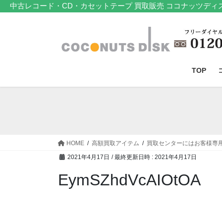
コ
ナ
中古レコード・CD・カセットテープ 買取販売 ココナッツディ
ン
ビ
テ
ゲ
ン
ー
ツ
シ
へ
ョ
TOP
ス
ン
キ
に
ッ
移
プ
動
HOME
高額買取アイテム
買取センターにはお客様専
2021年4月17日
/ 最終更新日時 :
2021年4月17日
EymSZhdVcAIOtOA