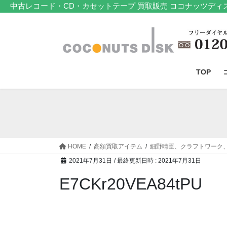
コ
ナ
中古レコード・CD・カセットテープ 買取販売 ココナッツディ
ン
ビ
テ
ゲ
ン
ー
ツ
シ
へ
ョ
TOP
ス
ン
キ
に
ッ
移
プ
動
HOME
高額買取アイテム
細野晴臣、クラフトワーク
2021年7月31日
/ 最終更新日時 :
2021年7月31日
E7CKr20VEA84tPU