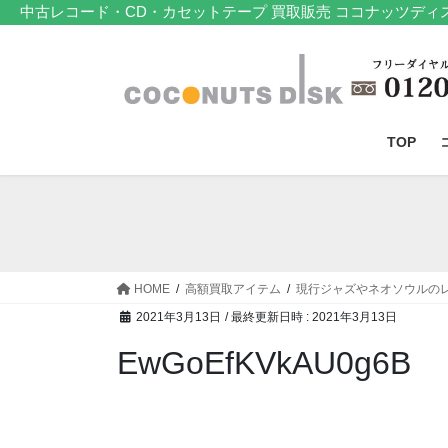
コ
ナ
中古レコード・CD・カセットテープ 買取販売 ココナッツディ
ン
ビ
テ
ゲ
ン
ー
ツ
シ
へ
ョ
TOP
ス
ン
キ
に
ッ
移
プ
動
HOME
高額買取アイテム
現行ジャズやネオソウルの
2021年3月13日
/ 最終更新日時 :
2021年3月13日
EwGoEfKVkAU0g6B