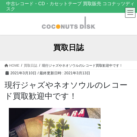
コ
ナ
中古レコード・CD・カセットテープ 買取販売 ココナッツディ
スク
ン
ビ
テ
ゲ
ン
ー
ツ
シ
へ
ョ
ス
ン
買取日誌
キ
に
ッ
移
プ
動
HOME
買取日誌
現行ジャズやネオソウルのレコード買取歓迎中です！
2021年3月10日
/ 最終更新日時 :
2021年3月13日
現行ジャズやネオソウルのレコー
ド買取歓迎中です！