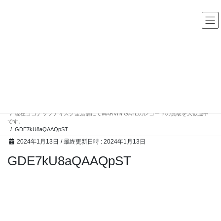
コ
ナ
中古レコード・CD・カセットテープ 買取販売 ココナッツディ
スク
ン
ビ
テ
ゲ
ン
ー
ツ
シ
へ
ョ
ス
ン
高額買取アイテム
キ
に
ッ
移
プ
動
HOME
高額買取アイテム
現在ココナッツディスク全店舗にてMARVIN GAYEのレコードの買取を大歓迎中
です。
GDE7kU8aQAAQpST
2024年1月13日
/ 最終更新日時 :
2024年1月13日
GDE7kU8aQAAQpST