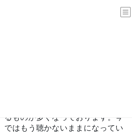
コ
ナ
中古レコード・CD・カセットテープ 買取販売 ココナッツディ
スク
ン
ビ
テ
ゲ
ン
ー
ツ
シ
へ
ョ
ス
ン
買取日誌
キ
に
ッ
移
プ
動
HOME
買取日誌
現在、90年代のアナログ盤の市場価格が上昇しており高額査定となるものが多く
なっております。今ではもう聴かないままになっているレコードありましたら今が売
り時かもしれません。
2025年9月11日
/ 最終更新日時 :
2025年9月13日
現在、90年代のアナログ盤の市場
価格が上昇しており高額査定とな
るものが多くなっております。今
ではもう聴かないままになってい