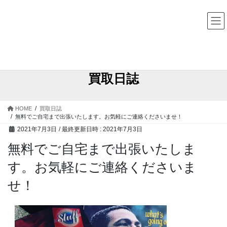
コ
ナ
中古レコード・CD・カセットテープ 買取販売 ココナッツディ
スク
ン
ビ
テ
ゲ
ン
ー
ツ
シ
へ
ョ
ス
ン
買取日誌
キ
に
ッ
移
プ
動
HOME
買取日誌
無料でご自宅まで出張いたします。お気軽にご連絡くださいませ！
2021年7月3日
/ 最終更新日時 :
2021年7月3日
無料でご自宅まで出張いたしま
す。お気軽にご連絡くださいま
せ！