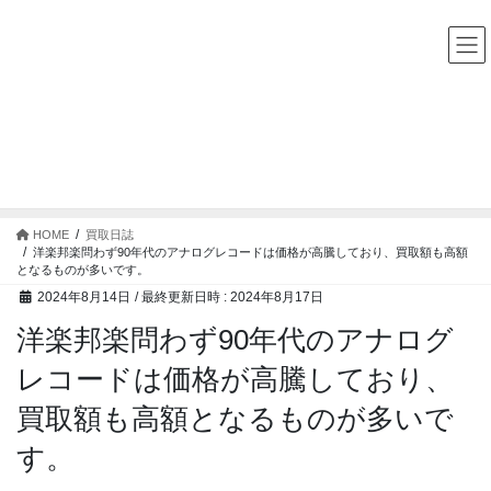
コ
ナ
中古レコード・CD・カセットテープ 買取販売 ココナッツディ
スク
ン
ビ
テ
ゲ
ン
ー
ツ
シ
へ
ョ
ス
ン
買取日誌
キ
に
ッ
移
プ
動
HOME
買取日誌
洋楽邦楽問わず90年代のアナログレコードは価格が高騰しており、買取額も高額
となるものが多いです。
2024年8月14日
/ 最終更新日時 :
2024年8月17日
洋楽邦楽問わず90年代のアナログ
レコードは価格が高騰しており、
買取額も高額となるものが多いで
す。