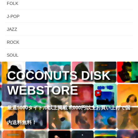
FOLK
J-POP
JAZZ
ROCK
SOUL
COCONUTS DISK
WEBSTORE
厳選5000タイトル以上掲載 8,000円以上お買い上げで国
内送料無料！