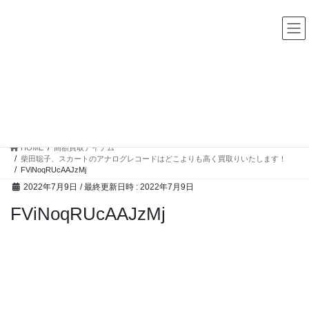
コ
ナ
中古レコード・CD・カセットテープ 買取販売 ココナッツディ
スク
ン
ビ
テ
ゲ
ン
ー
ツ
シ
へ
ョ
ス
ン
高額買取アイテム
キ
に
ッ
移
プ
動
HOME
高額買取アイテム
柴田聡子、スカートのアナログレコードはどこよりも高く買取りいたします！
FViNoqRUcAAJzMj
2022年7月9日
/ 最終更新日時 :
2022年7月9日
FViNoqRUcAAJzMj