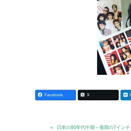
Facebook
X
日本の80年代中期～後期の7イン