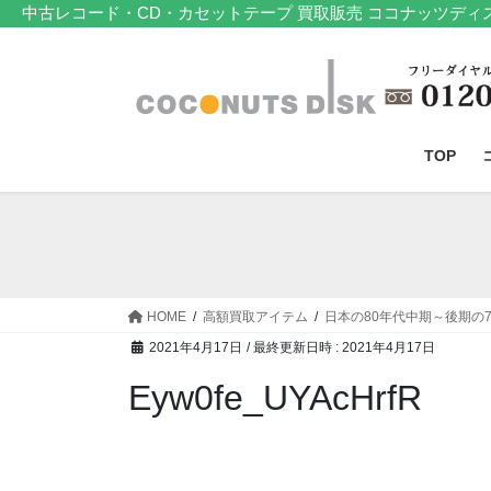
コ
ナ
中古レコード・CD・カセットテープ 買取販売 ココナッツディ
ン
ビ
テ
ゲ
ン
ー
ツ
シ
へ
ョ
TOP
ス
ン
キ
に
ッ
移
プ
動
HOME
高額買取アイテム
日本の80年代中期～後期の
2021年4月17日
/ 最終更新日時 :
2021年4月17日
Eyw0fe_UYAcHrfR