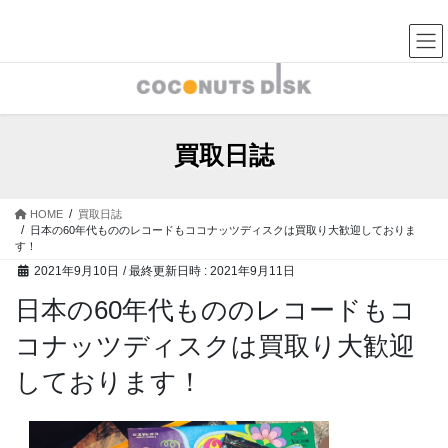
コ
ナ
中古レコード・CD・カセットテープ 買取販売 ココナッツディ
スク
ン
ビ
テ
ゲ
ン
ー
ツ
シ
へ
ョ
ス
ン
買取日誌
キ
に
ッ
移
プ
動
HOME
買取日誌
日本の60年代もののレコードもココナッツディスクは買取り大歓迎しておりま
す！
2021年9月10日
/ 最終更新日時 :
2021年9月11日
日本の60年代もののレコードもコ
コナッツディスクは買取り大歓迎
しております！