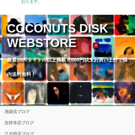
おります。
COCONUTS DISK
WEBSTORE
厳選5000タイトル以上掲載 8,000円以上お買い上げで国
内送料無料！
池袋店ブログ
吉祥寺店ブログ
江古田店ブログ