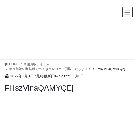
コ
ナ
中古レコード・CD・カセットテープ 買取販売 ココナッツディ
スク
ン
ビ
テ
ゲ
ン
ー
ツ
シ
へ
ョ
ス
ン
高額買取アイテム
キ
に
ッ
移
プ
動
HOME
高額買取アイテム
年末年始の断捨離で出てきたレコード買取いたします！
FHszVlnaQAMYQEj
2022年1月8日
/ 最終更新日時 :
2022年1月8日
FHszVlnaQAMYQEj