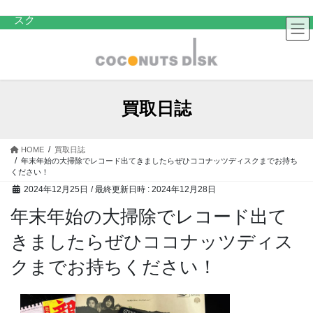
コ
ナ
中古レコード・CD・カセットテープ 買取販売 ココナッツディ
スク
ン
ビ
テ
ゲ
ン
ー
ツ
シ
へ
ョ
ス
ン
買取日誌
キ
に
ッ
移
プ
動
HOME
買取日誌
年末年始の大掃除でレコード出てきましたらぜひココナッツディスクまでお持ち
ください！
2024年12月25日
/ 最終更新日時 :
2024年12月28日
年末年始の大掃除でレコード出て
きましたらぜひココナッツディス
クまでお持ちください！