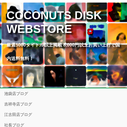
COCONUTS DISK
WEBSTORE
厳選5000タイトル以上掲載 8,000円以上お買い上げで国
内送料無料！
池袋店ブログ
吉祥寺店ブログ
江古田店ブログ
社長ブログ