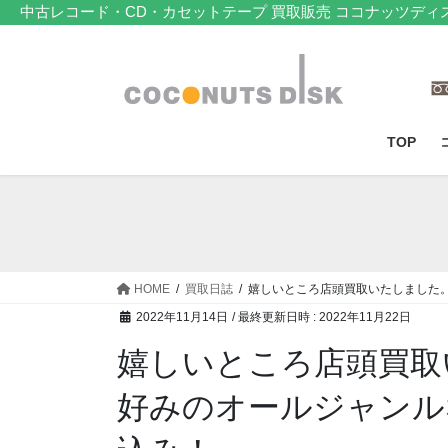
コ
ナ
中古レコード・CD・カセットテープ 買取販売 ココナッツディ
ン
ビ
テ
ゲ
ン
ー
ツ
シ
へ
ョ
TOP
ス
ン
キ
に
ッ
移
プ
動
HOME
買取日誌
嬉しいところ店頭買取いたしました
2022年11月14日
/ 最終更新日時 :
2022年11月22日
嬉しいところ店頭買取
好みのオールジャンル