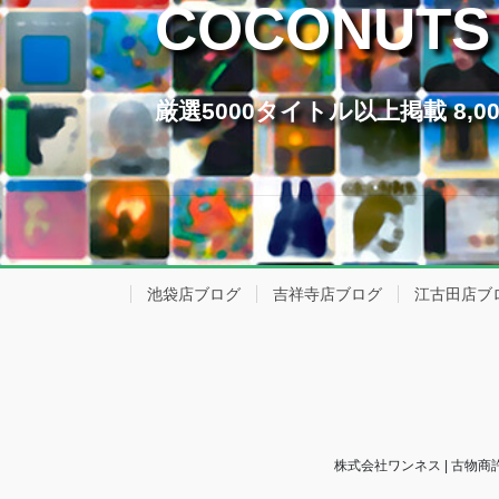
COCONUTS
厳選5000タイトル以上掲載 8
池袋店ブログ
吉祥寺店ブログ
江古田店ブ
株式会社ワンネス | 古物商許可番号