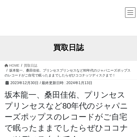
コ
ナ
中古レコード・CD・カセットテープ 買取販売 ココナッツディ
スク
ン
ビ
テ
ゲ
ン
ー
ツ
シ
へ
ョ
ス
ン
買取日誌
キ
に
ッ
移
プ
動
HOME
買取日誌
坂本龍一、桑田佳佑、プリンセスプリンセスなど80年代のジャパニーズポップス
のレコードがご自宅で眠ったままでしたらぜひココナッツディスクまで！
2023年12月30日
/ 最終更新日時 :
2024年1月13日
坂本龍一、桑田佳佑、プリンセス
プリンセスなど80年代のジャパニ
ーズポップスのレコードがご自宅
で眠ったままでしたらぜひココナ