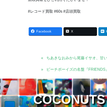
#レコード買取 #60s #店頭買取
Facebook
X
ちあきなおみから尾藤イサオ、甘
ビーチボーイズの名盤『FRIEND
COCONUTS