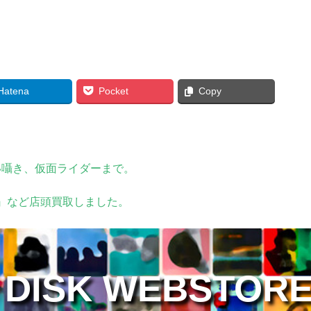
Hatena
Pocket
Copy
い囁き、仮面ライダーまで。
S』など店頭買取しました。
 DISK WEBSTOR