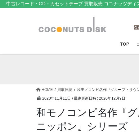
コ
ナ
中古レコード・CD・カセットテープ 買取販売 ココナッツディ
ン
ビ
テ
ゲ
ン
ー
ツ
シ
へ
ョ
TOP
ス
ン
キ
に
ッ
移
プ
動
HOME
買取日誌
和モノコンピ名作『グルーブ・サウ
2020年11月11日
/ 最終更新日時 :
2020年12月9日
和モノコンピ名作『グ
ニッポン』シリーズ