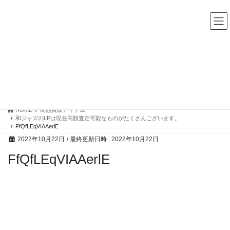
コ
ナ
中古レコード・CD・カセットテープ 買取販売 ココナッツディ
スク
ン
ビ
テ
ゲ
ン
ー
ツ
シ
へ
ョ
ス
ン
高額買取アイテム
キ
に
ッ
移
プ
動
HOME
高額買取アイテム
和ジャズのLPは現在高額査定可能なものがたくさんございます。
FfQfLEqVIAAerlE
2022年10月22日
/ 最終更新日時 :
2022年10月22日
FfQfLEqVIAAerlE