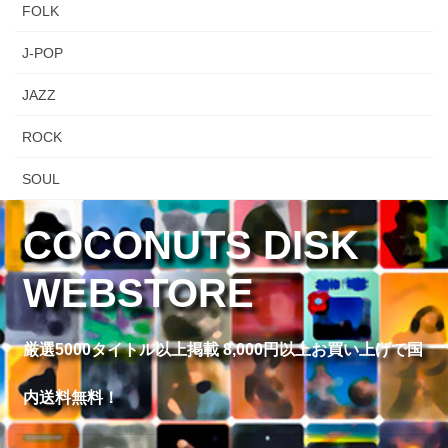
FOLK
J-POP
JAZZ
ROCK
SOUL
COCONUTS DISK
WEBSTORE
厳選5000タイトル以上掲載 8,000円以上お買い上げで国
内送料無料！