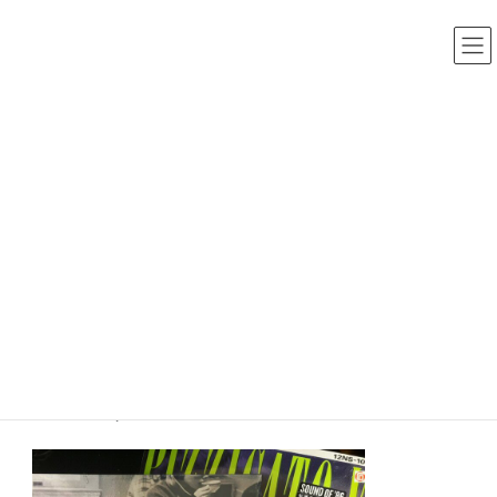
コ
ナ
中古レコード・CD・カセットテープ 買取販売 ココナッツディ
スク
ン
ビ
テ
ゲ
ン
ー
ツ
シ
へ
ョ
ス
ン
買取日誌
キ
に
ッ
移
プ
動
HOME
買取日誌
同世代？の方からのお持ち込みは嬉しくなり、つい高額査定してしまいます。。
2025年9月21日
/ 最終更新日時 :
2025年10月11日
同世代？の方からのお持ち込みは
嬉しくなり、つい高額査定してし
まいます。。