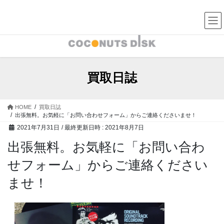
コ
ナ
中古レコード・CD・カセットテープ 買取販売 ココナッツディ
スク
ン
ビ
テ
ゲ
ン
ー
ツ
シ
へ
ョ
ス
ン
買取日誌
キ
に
ッ
移
プ
動
HOME
買取日誌
出張無料。お気軽に「お問い合わせフォーム」からご連絡くださいませ！
2021年7月31日
/ 最終更新日時 :
2021年8月7日
出張無料。お気軽に「お問い合わ
せフォーム」からご連絡ください
ませ！