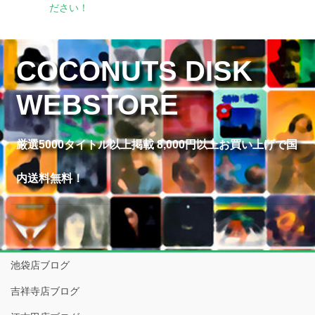
ださい！
COCONUTS DISK
WEBSTORE
厳選5000タイトル以上掲載 8,000円以上お買い上げで国
内送料無料！
池袋店ブログ
吉祥寺店ブログ