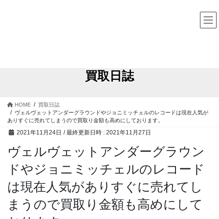
コ
ナ
中古レコード・CD・カセットテープ 買取販売 ココナッツディ
スク
ン
ビ
テ
ゲ
ン
ー
ツ
シ
へ
ョ
ス
ン
買取日誌
キ
に
ッ
移
プ
動
HOME
買取日誌
ヴェルヴェットアンダーグラウンドやジョニミッチェルのレコードは現在人気が
ありすぐに売れてしまうので買取り金額も高めにしております。
2021年11月24日
/ 最終更新日時 :
2021年11月27日
ヴェルヴェットアンダーグラウン
ドやジョニミッチェルのレコード
は現在人気がありすぐに売れてし
まうので買取り金額も高めにして