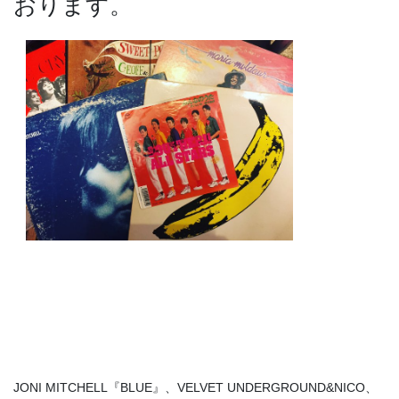
おります。
JONI MITCHELL『BLUE』、VELVET UNDERGROUND&NICO、