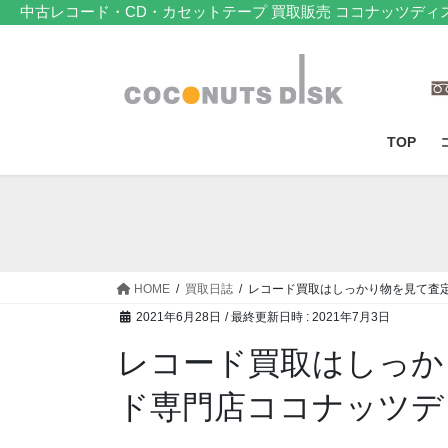
コ
ナ
中古レコード・CD・カセットテープ 買取販売 ココナッツディ
ン
ビ
テ
ゲ
ン
ー
ツ
シ
へ
ョ
TOP
ス
ン
キ
に
ッ
移
プ
動
HOME
買取日誌
レコード買取はしっかり物を見て査
2021年6月28日
/ 最終更新日時 :
2021年7月3日
レコード買取はしっか
ド専門店ココナッツデ