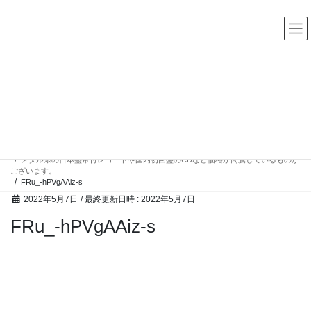
コ
ナ
中古レコード・CD・カセットテープ 買取販売 ココナッツディ
スク
ン
ビ
テ
ゲ
ン
ー
ツ
シ
へ
ョ
ス
ン
高額買取アイテム
キ
に
ッ
移
プ
動
HOME
高額買取アイテム
メタル系の日本盤帯付レコードや国内初回盤のCDなど価格が高騰しているものが
ございます。
FRu_-hPVgAAiz-s
2022年5月7日
/ 最終更新日時 :
2022年5月7日
FRu_-hPVgAAiz-s