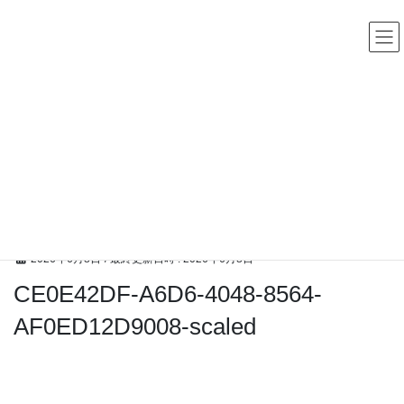
コ
ナ
中古レコード・CD・カセットテープ 買取販売 ココナッツディ
スク
ン
ビ
テ
ゲ
ン
ー
ツ
シ
へ
ョ
ス
ン
高額買取アイテム
キ
に
ッ
移
プ
動
HOME
高額買取アイテム
ブリティッシュビートからマージービート、ガレージパンクなど嬉しいところお
持ち込みいただきました。 嬉しくて高額査定いたしました。
CE0E42DF-A6D6-4048-8564-AF0ED12D9008-scaled
2026年6月8日
/ 最終更新日時 :
2026年6月8日
CE0E42DF-A6D6-4048-8564-
AF0ED12D9008-scaled