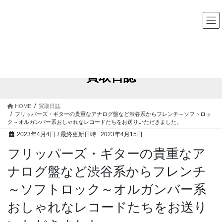
コ
ナ
中古レコード・CD・カセットテープ 買取販売 ココナッツディ
スク
ン
ビ
テ
ゲ
ン
ー
ツ
シ
へ
ョ
ス
ン
買取日誌
キ
に
ッ
移
プ
動
HOME
買取日誌
フリッパーズ・ギターの貴重なアナログ盤など渋谷系からフレンチ～ソフトロッ
ク～オルガンバー系おしゃれなレコードたちをお送りいただきました。
2023年4月4日
/ 最終更新日時 :
2023年4月15日
フリッパーズ・ギターの貴重なア
ナログ盤など渋谷系からフレンチ
～ソフトロック～オルガンバー系
おしゃれなレコードたちをお送り