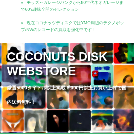
モッズ～ガレージパンクから80年代ネオガレージま
で60’s趣味全開のセレクション
現在ココナッツディスクではYMO周辺のテクノポッ
プ/NWのレコードの買取を強化中です！
COCONUTS DISK
WEBSTORE
厳選5000タイトル以上掲載 8,000円以上お買い上げで国
内送料無料！