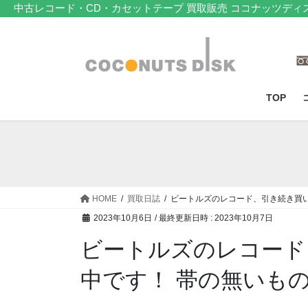
コ
ナ
中古レコード・CD・カセットテープ 買取販売 ココナッツディ
ン
ビ
テ
ゲ
ン
ー
ツ
シ
へ
ョ
TOP
ス
ン
キ
に
ッ
移
プ
動
HOME
買取日誌
ビートルズのレコード、引き続き買
2023年10月6日
/ 最終更新日時 :
2023年10月7日
ビートルズのレコード
中です！ 帯の無いも