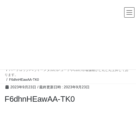
コ
ナ
中古レコード・CD・カセットテープ 買取販売 ココナッツディ
スク
ン
ビ
テ
ゲ
ン
ー
ツ
シ
へ
ョ
ス
ン
高額買取アイテム
キ
に
ッ
移
プ
動
HOME
高額買取アイテム
ハードロック/へヴィーメタルのレコードやCDの市場価格がどんどん上昇してお
ります。
F6dhnHEawAA-TK0
2023年9月23日
/ 最終更新日時 :
2023年9月23日
F6dhnHEawAA-TK0