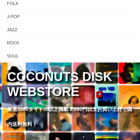
FOLK
J-POP
JAZZ
ROCK
SOUL
COCONUTS DISK
WEBSTORE
厳選5000タイトル以上掲載 8,000円以上お買い上げで国
内送料無料！