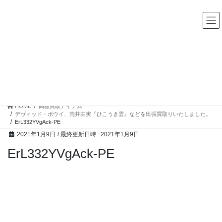
コ
ナ
中古レコード・CD・カセットテープ 買取販売 ココナッツディ
スク
ン
ビ
テ
ゲ
ン
ー
ツ
シ
へ
ョ
ス
ン
高額買取アイテム
キ
に
ッ
移
プ
動
HOME
高額買取アイテム
デヴィッド・ボウイ、荒井由実『ひこうき雲』などを出張買取りいたしました。
ErL332YVgAck-PE
2021年1月9日
/ 最終更新日時 :
2021年1月9日
ErL332YVgAck-PE