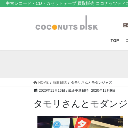
コ
ナ
中古レコード・CD・カセットテープ 買取販売 ココナッツディ
ン
ビ
テ
ゲ
ン
ー
ツ
シ
へ
ョ
TOP
ス
ン
キ
に
ッ
移
プ
動
HOME
買取日誌
タモリさんとモダンジャズ
2020年11月16日
/ 最終更新日時 :
2020年12月9日
タモリさんとモダンジ