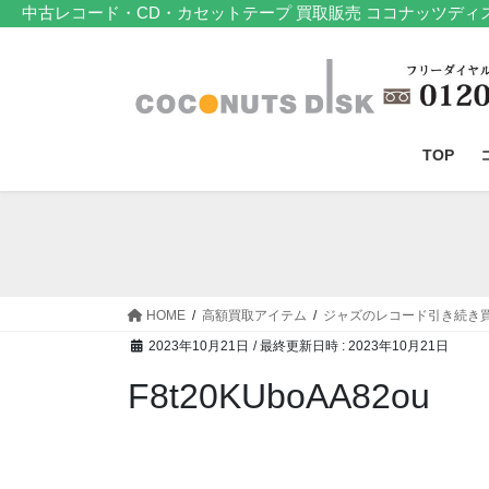
コ
ナ
中古レコード・CD・カセットテープ 買取販売 ココナッツディ
ン
ビ
テ
ゲ
ン
ー
ツ
シ
へ
ョ
TOP
ス
ン
キ
に
ッ
移
プ
動
HOME
高額買取アイテム
ジャズのレコード引き続き
2023年10月21日
/ 最終更新日時 :
2023年10月21日
F8t20KUboAA82ou