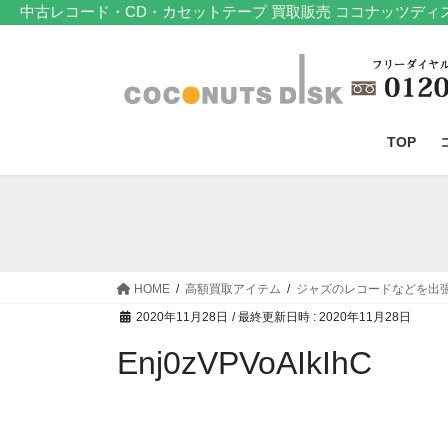
コ
ナ
中古レコード・CD・カセットテープ 買取販売 ココナッツディ
ン
ビ
テ
ゲ
ン
ー
ツ
シ
へ
ョ
TOP
ス
ン
キ
に
ッ
移
プ
動
HOME
高額買取アイテム
ジャズのレコードなどを出
2020年11月28日
/ 最終更新日時 :
2020年11月28日
Enj0zVPVoAIkIhC