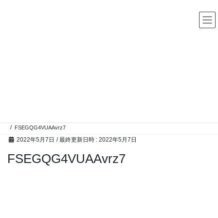
コ
ナ
中古レコード・CD・カセットテープ 買取販売 ココナッツディ
スク
ン
ビ
テ
ゲ
ン
ー
ツ
シ
へ
ョ
ス
ン
高額買取アイテム
キ
に
ッ
移
プ
動
HOME
高額買取アイテム
ジャズ、ブルース、ソウル、ローリング・ストーンズなど渋めなブラックミュー
ジックのレコード買取強化しております。
FSEGQG4VUAAvrz7
2022年5月7日
/ 最終更新日時 :
2022年5月7日
FSEGQG4VUAAvrz7