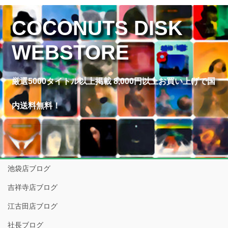
COCONUTS DISK
WEBSTORE
厳選5000タイトル以上掲載 8,000円以上お買い上げで国
内送料無料！
池袋店ブログ
吉祥寺店ブログ
江古田店ブログ
社長ブログ