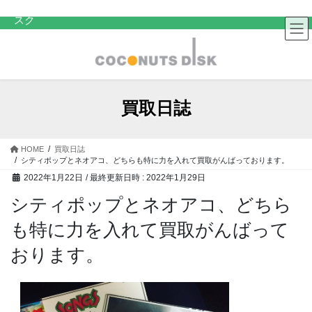
コ
ナ
中古レコード・CD・カセットテープ 買取販売 ココナッツディ
スク
ン
ビ
テ
ゲ
ン
ー
ツ
シ
へ
ョ
ス
ン
買取日誌
キ
に
ッ
移
プ
動
HOME
買取日誌
シティポップとネオアコ、どちらも特に力を入れて買取がんばっております。
2022年1月22日
/ 最終更新日時 :
2022年1月29日
シティポップとネオアコ、どちら
も特に力を入れて買取がんばって
おります。