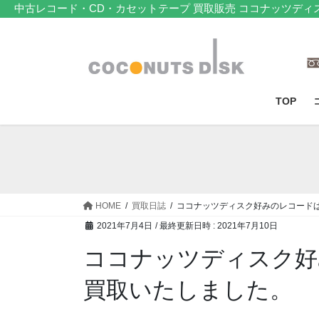
コ
ナ
中古レコード・CD・カセットテープ 買取販売 ココナッツディ
ン
ビ
テ
ゲ
ン
ー
ツ
シ
へ
ョ
TOP
ス
ン
キ
に
ッ
移
プ
動
HOME
買取日誌
ココナッツディスク好みのレコード
2021年7月4日
/ 最終更新日時 :
2021年7月10日
ココナッツディスク好
買取いたしました。