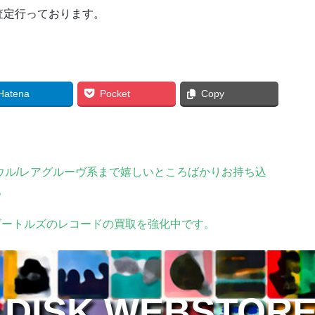
査定行っております。
Hatena
Pocket
Copy
ウル/レアグルーヴ系まで嬉しいところばかりお持ち込
。
ビートルズのレコードの買取を強化中です。
 DISK WEBSTOR