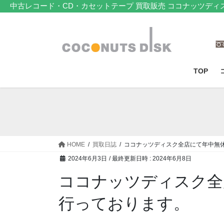
コ
ナ
中古レコード・CD・カセットテープ 買取販売 ココナッツディ
ン
ビ
テ
ゲ
ン
ー
ツ
シ
へ
ョ
TOP
ス
ン
キ
に
ッ
移
プ
動
HOME
買取日誌
ココナッツディスク全店にて年中無
2024年6月3日
/ 最終更新日時 :
2024年6月8日
ココナッツディスク全
行っております。