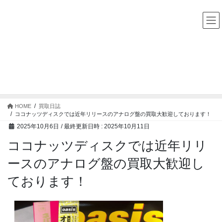
コ
ナ
中古レコード・CD・カセットテープ 買取販売 ココナッツディ
スク
ン
ビ
テ
ゲ
ン
ー
ツ
シ
へ
ョ
ス
ン
買取日誌
キ
に
ッ
移
プ
動
HOME
買取日誌
ココナッツディスクでは近年リリースのアナログ盤の買取大歓迎しております！
2025年10月6日
/ 最終更新日時 :
2025年10月11日
ココナッツディスクでは近年リリ
ースのアナログ盤の買取大歓迎し
ております！