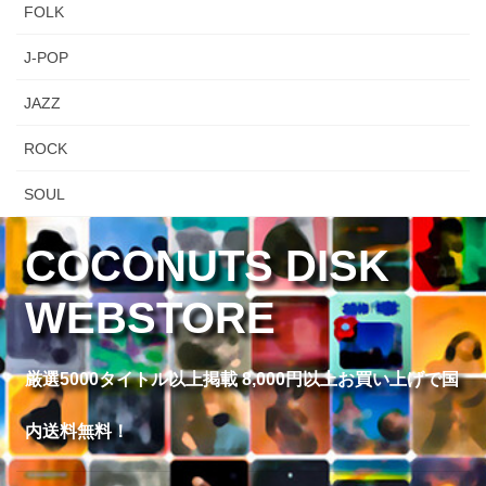
FOLK
J-POP
JAZZ
ROCK
SOUL
COCONUTS DISK
WEBSTORE
厳選5000タイトル以上掲載 8,000円以上お買い上げで国
内送料無料！