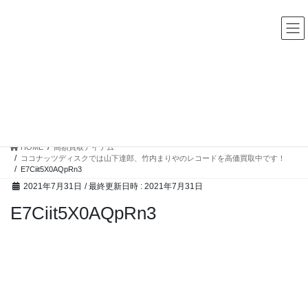
コ
ナ
中古レコード・CD・カセットテープ 買取販売 ココナッツディ
スク
ン
ビ
テ
ゲ
ン
ー
ツ
シ
へ
ョ
ス
ン
高額買取アイテム
キ
に
ッ
移
プ
動
HOME
高額買取アイテム
ココナッツディスクでは山下達郎、竹内まりやのレコードを高価買取中です！
E7Ciit5X0AQpRn3
2021年7月31日
/ 最終更新日時 :
2021年7月31日
E7Ciit5X0AQpRn3