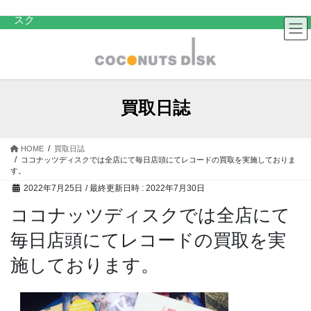
コ
ナ
中古レコード・CD・カセットテープ 買取販売 ココナッツディ
スク
ン
ビ
テ
ゲ
ン
ー
ツ
シ
へ
ョ
ス
ン
買取日誌
キ
に
ッ
移
プ
動
HOME
買取日誌
ココナッツディスクでは全店にて毎日店頭にてレコードの買取を実施しておりま
す。
2022年7月25日
/ 最終更新日時 :
2022年7月30日
ココナッツディスクでは全店にて
毎日店頭にてレコードの買取を実
施しております。