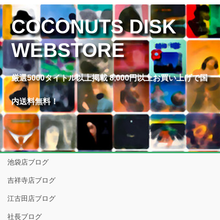
COCONUTS DISK
WEBSTORE
厳選5000タイトル以上掲載 8,000円以上お買い上げで国
内送料無料！
池袋店ブログ
吉祥寺店ブログ
江古田店ブログ
社長ブログ