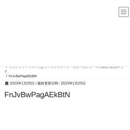
コ
ナ
中古レコード・CD・カセットテープ 買取販売 ココナッツディ
スク
ン
ビ
テ
ゲ
ン
ー
ツ
シ
へ
ョ
ス
ン
高額買取アイテム
キ
に
ッ
移
プ
動
HOME
高額買取アイテム
ココナッツディスクではラテンジャズ～ブーガルーのレコードの買取大歓迎中で
す。
FnJvBwPagAEkBtN
2023年1月25日
/ 最終更新日時 :
2023年1月25日
FnJvBwPagAEkBtN