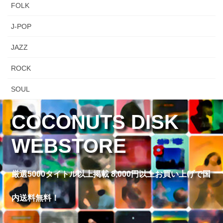
FOLK
J-POP
JAZZ
ROCK
SOUL
COCONUTS DISK
WEBSTORE
厳選5000タイトル以上掲載 8,000円以上お買い上げで国
内送料無料！