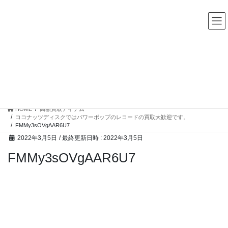
コ
ナ
中古レコード・CD・カセットテープ 買取販売 ココナッツディ
スク
ン
ビ
テ
ゲ
ン
ー
ツ
シ
へ
ョ
ス
ン
高額買取アイテム
キ
に
ッ
移
プ
動
HOME
高額買取アイテム
ココナッツディスクではパワーポップのレコードの買取大歓迎です。
FMMy3sOVgAAR6U7
2022年3月5日
/ 最終更新日時 :
2022年3月5日
FMMy3sOVgAAR6U7