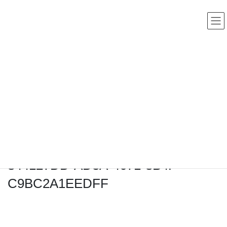
コ
ナ
中古レコード・CD・カセットテープ 買取販売 ココナッツディ
スク
ン
ビ
テ
ゲ
ン
ー
ツ
シ
へ
ョ
ス
ン
高額買取アイテム
キ
に
ッ
移
プ
動
HOME
高額買取アイテム
ココナッツディスクではシングル盤の買い取りも大歓迎です！ またジャンルの限
定もございませんので、お気軽にお持ち込みください。
844127DD-AD3A-4671-8B4F-C9BC2A1EEDFF
2024年4月30日
/ 最終更新日時 :
2024年4月30日
844127DD-AD3A-4671-8B4F-
C9BC2A1EEDFF