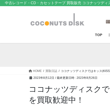
コ
ナ
中古レコード・CD・カセットテープ 買取販売 ココナッツディ
ン
ビ
テ
ゲ
ン
ー
ツ
シ
へ
ョ
TOP
ス
ン
キ
に
ッ
移
プ
動
HOME
買取日誌
ココナッツディスクではキッス(KIS
2023年8月12日
/ 最終更新日時 :
2023年8月26日
ココナッツディスクでは
を買取歓迎中！