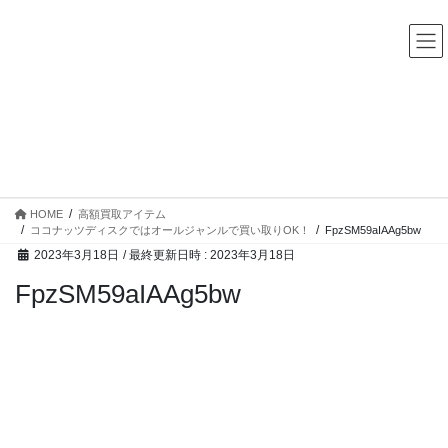
コ
ナ
中古レコード・CD・カセットテープ 買取販売 ココナッツディ
スク
ン
ビ
テ
ゲ
ン
ー
ツ
シ
へ
ョ
ス
ン
高額買取アイテム
キ
に
ッ
移
プ
動
HOME
高額買取アイテム
ココナッツディスクではオールジャンルで買い取りOK！
FpzSM59aIAAg5bw
2023年3月18日
/ 最終更新日時 :
2023年3月18日
FpzSM59aIAAg5bw