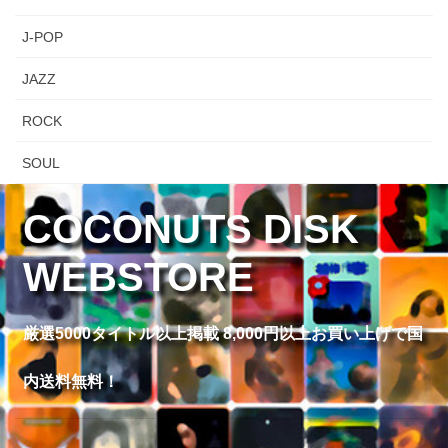
J-POP
JAZZ
ROCK
SOUL
COCONUTS DISK
WEBSTORE
厳選5000タイトル以上掲載 8,000円以上お買い上げで国
内送料無料！