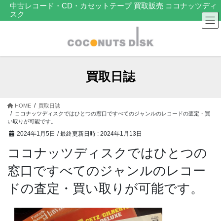
コ
ナ
中古レコード・CD・カセットテープ 買取販売 ココナッツディ
スク
ン
ビ
テ
ゲ
ン
ー
ツ
シ
へ
ョ
ス
ン
買取日誌
キ
に
ッ
移
プ
動
HOME
買取日誌
ココナッツディスクではひとつの窓口ですべてのジャンルのレコードの査定・買
い取りが可能です。
2024年1月5日
/ 最終更新日時 :
2024年1月13日
ココナッツディスクではひとつの
窓口ですべてのジャンルのレコー
ドの査定・買い取りが可能です。