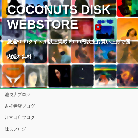
COCONUTS DISK
WEBSTORE
厳選5000タイトル以上掲載 8,000円以上お買い上げで国
内送料無料！
池袋店ブログ
吉祥寺店ブログ
江古田店ブログ
社長ブログ